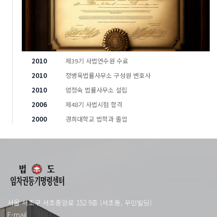
2010
제39기 사법연수원 수료
2010
정병욱법률사무소 구성원 변호사
2010
엄정숙 법률사무소 설립
2006
제48기 사법시험 합격
2000
경희대학교 법학과 졸업
서울 서초구 서초중앙로 152 9층 (서초동, 우민빌딩)
E-mail