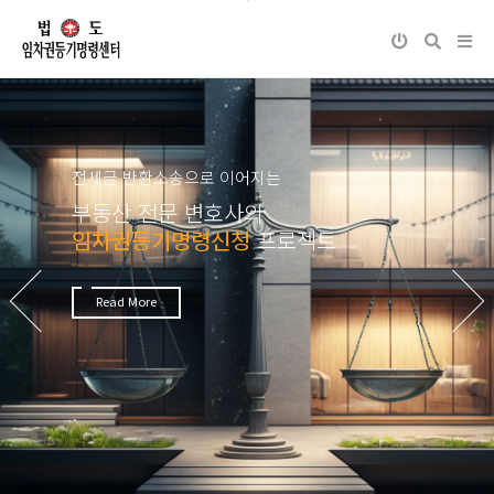
전세금 반환소송으로 이어지는
부동산 전문 변호사의
임차권등기명령신청
프로젝트
Next
Previous
Read More