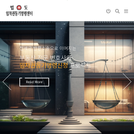
전세금 반환소송으로 이어지는
부동산 전문 변호사의
임차권등기명령신청
프로젝트
Next
Previous
Read More