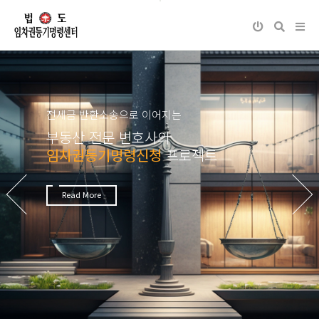
전세금 반환소송으로 이어지는
부동산 전문 변호사의
임차권등기명령신청
프로젝트
Next
Previous
Read More