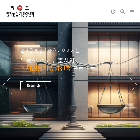
전세금 반환소송으로 이어지는
부동산 전문 변호사의
임차권등기명령신청
프로젝트
Next
Previous
Read More